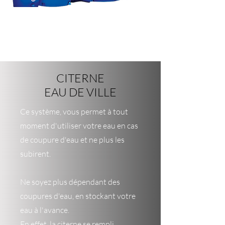
CITERNE
EAU DE VILLE
Ce système, vous permet à tout
moment d'utiliser votre eau en cas
de coupure d'eau et ne plus les
subirent.
Ne soyez plus dépendant des
coupures d'eau, en stockant votre
eau à l'avance.
En effet, la citerne se rempli